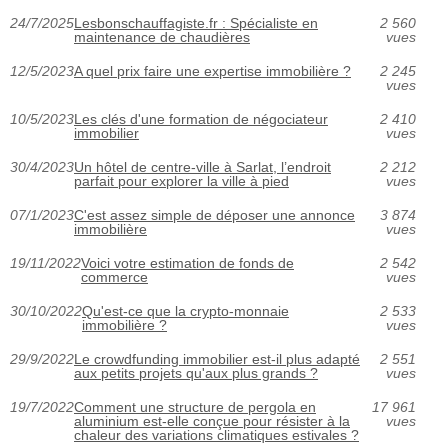
24/7/2025
Lesbonschauffagiste.fr : Spécialiste en
2 560
maintenance de chaudières
vues
12/5/2023
A quel prix faire une expertise immobilière ?
2 245
vues
10/5/2023
Les clés d'une formation de négociateur
2 410
immobilier
vues
30/4/2023
Un hôtel de centre-ville à Sarlat, l’endroit
2 212
parfait pour explorer la ville à pied
vues
07/1/2023
C'est assez simple de déposer une annonce
3 874
immobilière
vues
19/11/2022
Voici votre estimation de fonds de
2 542
commerce
vues
30/10/2022
Qu'est-ce que la crypto-monnaie
2 533
immobilière ?
vues
29/9/2022
Le crowdfunding immobilier est-il plus adapté
2 551
aux petits projets qu'aux plus grands ?
vues
19/7/2022
Comment une structure de pergola en
17 961
aluminium est-elle conçue pour résister à la
vues
chaleur des variations climatiques estivales ?