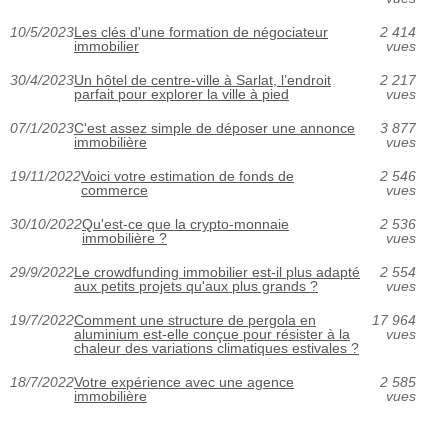
10/5/2023
Les clés d'une formation de négociateur
2 414
immobilier
vues
30/4/2023
Un hôtel de centre-ville à Sarlat, l’endroit
2 217
parfait pour explorer la ville à pied
vues
07/1/2023
C'est assez simple de déposer une annonce
3 877
immobilière
vues
19/11/2022
Voici votre estimation de fonds de
2 546
commerce
vues
30/10/2022
Qu'est-ce que la crypto-monnaie
2 536
immobilière ?
vues
29/9/2022
Le crowdfunding immobilier est-il plus adapté
2 554
aux petits projets qu'aux plus grands ?
vues
19/7/2022
Comment une structure de pergola en
17 964
aluminium est-elle conçue pour résister à la
vues
chaleur des variations climatiques estivales ?
18/7/2022
Votre expérience avec une agence
2 585
immobilière
vues