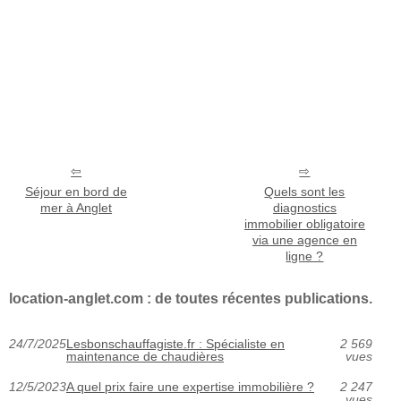
Séjour en bord de
Quels sont les
mer à Anglet
diagnostics
immobilier obligatoire
via une agence en
ligne ?
location-anglet.com : de toutes récentes publications.
24/7/2025
Lesbonschauffagiste.fr : Spécialiste en
2 569
maintenance de chaudières
vues
12/5/2023
A quel prix faire une expertise immobilière ?
2 247
vues