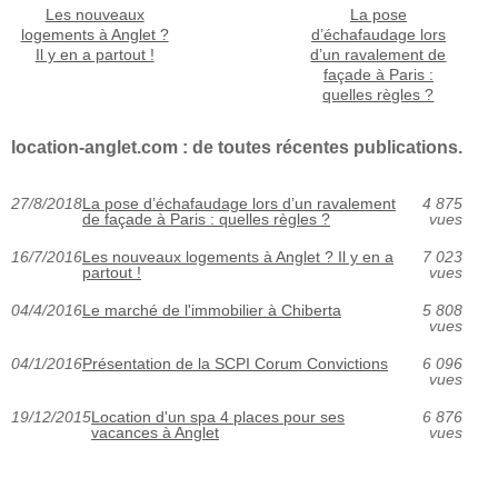
Les nouveaux
La pose
logements à Anglet ?
d’échafaudage lors
Il y en a partout !
d’un ravalement de
façade à Paris :
quelles règles ?
location-anglet.com : de toutes récentes publications.
27/8/2018
La pose d’échafaudage lors d’un ravalement
4 875
de façade à Paris : quelles règles ?
vues
16/7/2016
Les nouveaux logements à Anglet ? Il y en a
7 023
partout !
vues
04/4/2016
Le marché de l'immobilier à Chiberta
5 808
vues
04/1/2016
Présentation de la SCPI Corum Convictions
6 096
vues
19/12/2015
Location d'un spa 4 places pour ses
6 876
vacances à Anglet
vues