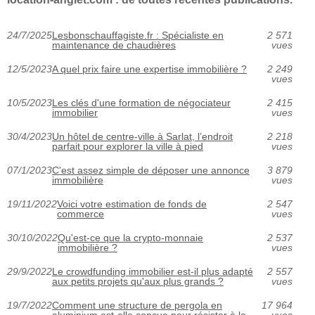
24/7/2025
Lesbonschauffagiste.fr : Spécialiste en
2 571
maintenance de chaudières
vues
12/5/2023
A quel prix faire une expertise immobilière ?
2 249
vues
10/5/2023
Les clés d'une formation de négociateur
2 415
immobilier
vues
30/4/2023
Un hôtel de centre-ville à Sarlat, l’endroit
2 218
parfait pour explorer la ville à pied
vues
07/1/2023
C'est assez simple de déposer une annonce
3 879
immobilière
vues
19/11/2022
Voici votre estimation de fonds de
2 547
commerce
vues
30/10/2022
Qu'est-ce que la crypto-monnaie
2 537
immobilière ?
vues
29/9/2022
Le crowdfunding immobilier est-il plus adapté
2 557
aux petits projets qu'aux plus grands ?
vues
19/7/2022
Comment une structure de pergola en
17 964