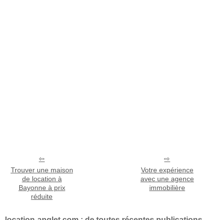
Trouver une maison
Votre expérience
de location à
avec une agence
Bayonne à prix
immobilière
réduite
location-anglet.com : de toutes récentes publications.