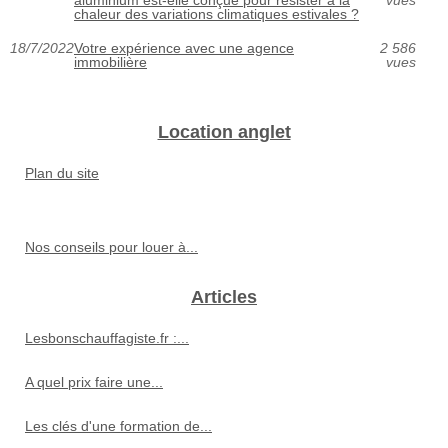
aluminium est-elle conçue pour résister à la
vues
chaleur des variations climatiques estivales ?
18/7/2022
Votre expérience avec une agence
2 586
immobilière
vues
Location anglet
Plan du site
Nos conseils pour louer à...
Articles
Lesbonschauffagiste.fr :...
A quel prix faire une...
Les clés d'une formation de...