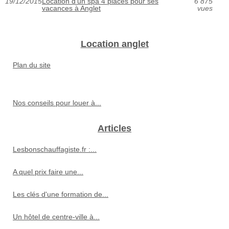
19/12/2015
Location d'un spa 4 places pour ses
6 875
vacances à Anglet
vues
Location anglet
Plan du site
Nos conseils pour louer à...
Articles
Lesbonschauffagiste.fr :...
A quel prix faire une...
Les clés d'une formation de...
Un hôtel de centre-ville à...