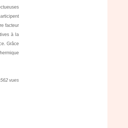
ectueuses
articipent
re facteur
tives à la
nce. Grâce
 thermique
 562 vues