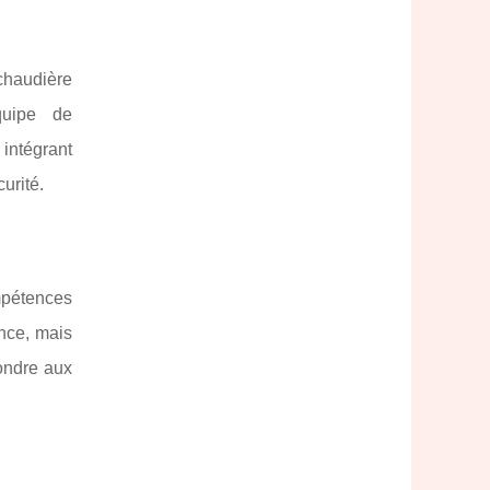
 chaudière
quipe de
 intégrant
urité.
pétences
ance, mais
ondre aux