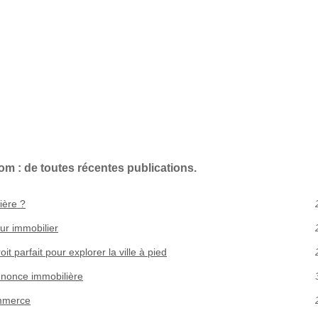
om : de toutes récentes publications.
ière ?
ur immobilier
oit parfait pour explorer la ville à pied
nnonce immobilière
ommerce