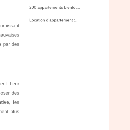
200 appartements bientôt...
Location d’appartement :...
urnissant
mauvaises
ée par des
ent. Leur
poser des
tive
, les
ment plus