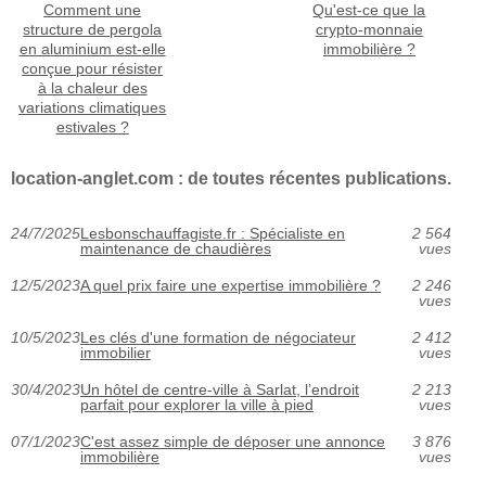
Comment une
Qu'est-ce que la
structure de pergola
crypto-monnaie
en aluminium est-elle
immobilière ?
conçue pour résister
à la chaleur des
variations climatiques
estivales ?
location-anglet.com : de toutes récentes publications.
24/7/2025
Lesbonschauffagiste.fr : Spécialiste en
2 564
maintenance de chaudières
vues
12/5/2023
A quel prix faire une expertise immobilière ?
2 246
vues
10/5/2023
Les clés d'une formation de négociateur
2 412
immobilier
vues
30/4/2023
Un hôtel de centre-ville à Sarlat, l’endroit
2 213
parfait pour explorer la ville à pied
vues
07/1/2023
C'est assez simple de déposer une annonce
3 876
immobilière
vues