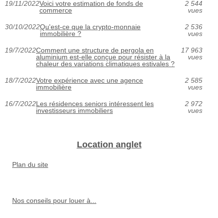
19/11/2022
Voici votre estimation de fonds de
2 544
commerce
vues
30/10/2022
Qu'est-ce que la crypto-monnaie
2 536
immobilière ?
vues
19/7/2022
Comment une structure de pergola en
17 963
aluminium est-elle conçue pour résister à la
vues
chaleur des variations climatiques estivales ?
18/7/2022
Votre expérience avec une agence
2 585
immobilière
vues
16/7/2022
Les résidences seniors intéressent les
2 972
investisseurs immobiliers
vues
Location anglet
Plan du site
Nos conseils pour louer à...