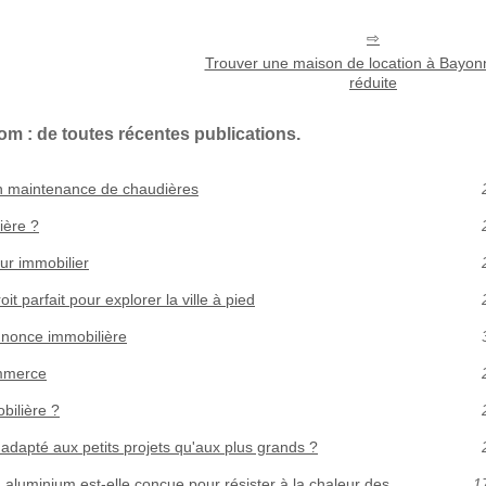
Trouver une maison de location à Bayonn
réduite
om : de toutes récentes publications.
 en maintenance de chaudières
ière ?
ur immobilier
oit parfait pour explorer la ville à pied
nnonce immobilière
ommerce
bilière ?
 adapté aux petits projets qu'aux plus grands ?
aluminium est-elle conçue pour résister à la chaleur des
1