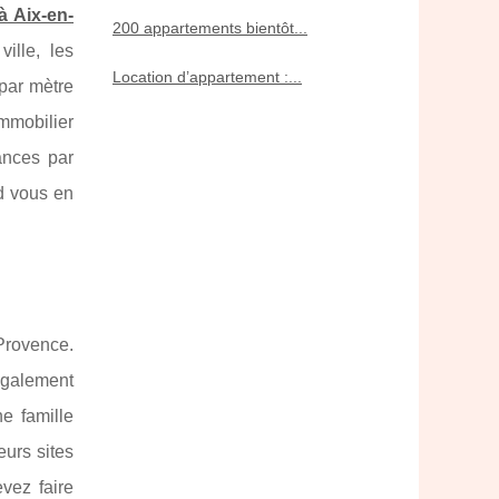
à Aix-en-
200 appartements bientôt...
ille, les
Location d’appartement :...
 par mètre
immobilier
ances par
d vous en
-Provence.
 également
e famille
urs sites
evez faire