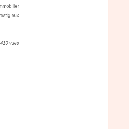
immobilier
restigieux
 410 vues