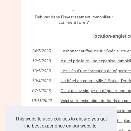
Débuter dans l’investissement immobilier :
comment faire ?
location-anglet.c
24/7/2025
Lesbonschauffagiste.fr : Spécialiste
12/5/2023
A quel prix faire une expertise immobil
10/5/2023
Les clés d'une formation de négociate
30/4/2023
Un hôtel de centre-ville à Sarlat, l’endr
07/1/2023
C'est assez simple de déposer une a
19/11/2022
Voici votre estimation de fonds de c
30/10/2022
Qu'est-ce que la crypto-monnaie immo
This website uses cookies to ensure you get
29/9/2022
Le crowdfunding immobilier est-il plus
the best experience on our website.
19/7/2022
Comment une structure de pergola en 