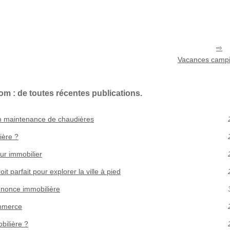
Vacances campi
om : de toutes récentes publications.
 en maintenance de chaudières
ière ?
ur immobilier
oit parfait pour explorer la ville à pied
nnonce immobilière
ommerce
bilière ?