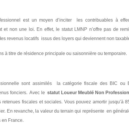
sionnel est un moyen d’inciter les contribuables à effe
t et non une loi. En effet, le statut LMNP n’offre pas de rem
 des revenus locatifs issus des loyers qui deviennent non taxabl
s à titre de résidence principale ou saisonnière ou temporaire.
onnelle sont assimilés la catégorie fiscale des BIC ou 
enus fonciers. Avec le
statut Loueur Meublé Non Professio
es retenues fiscales et sociales. Vous pouvez amortir jusqu’à 
ier. En revanche, la valeur du terrain qui représente en génér
s en France.