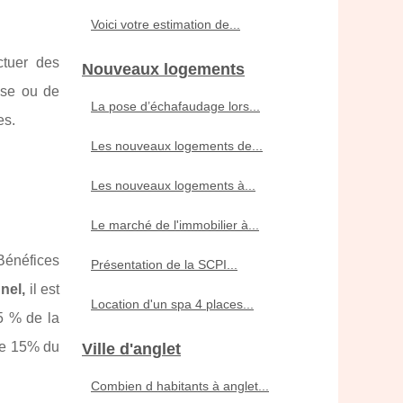
Voici votre estimation de...
ctuer des
Nouveaux logements
ise ou de
La pose d’échafaudage lors...
es.
Les nouveaux logements de...
Les nouveaux logements à...
Le marché de l'immobilier à...
Bénéfices
Présentation de la SCPI...
nnel
,
il est
Location d'un spa 4 places...
85 % de la
ale 15% du
Ville d'anglet
Combien d habitants à anglet...