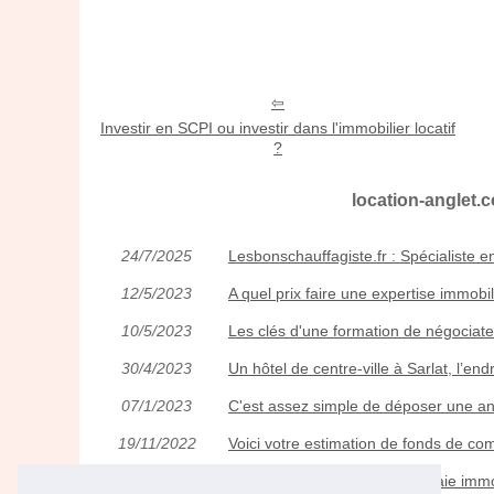
Investir en SCPI ou investir dans l'immobilier locatif
?
location-anglet.c
24/7/2025
Lesbonschauffagiste.fr : Spécialiste
12/5/2023
A quel prix faire une expertise immobil
10/5/2023
Les clés d'une formation de négociate
30/4/2023
Un hôtel de centre-ville à Sarlat, l’endr
07/1/2023
C'est assez simple de déposer une a
19/11/2022
Voici votre estimation de fonds de c
30/10/2022
Qu'est-ce que la crypto-monnaie immo