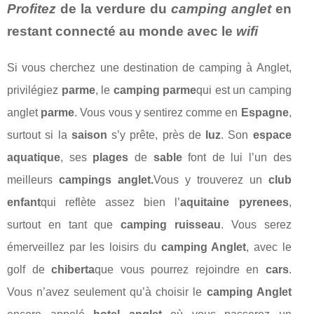
Profitez
de la verdure du
camping anglet
en
restant connecté au monde avec le
wifi
Si vous cherchez une destination de camping à Anglet,
privilégiez
parme
, le
camping parme
qui est un camping
anglet
parme
. Vous vous y sentirez comme en
Espagne
,
surtout si la
saison
s’y prête, près de
luz
. Son
espace
aquatique
, ses
plages
de
sable
font de lui l’un des
meilleurs
campings anglet.
Vous y trouverez un
club
enfant
qui reflète assez bien l’
aquitaine pyrenees
,
surtout en tant que
camping ruisseau
. Vous serez
émerveillez par les loisirs du
camping Anglet
, avec le
golf de
chiberta
que vous pourrez rejoindre en
cars
.
Vous n’avez seulement qu’à choisir le
camping Anglet