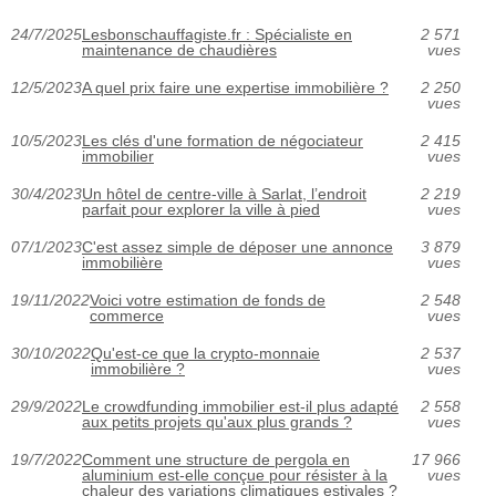
24/7/2025
Lesbonschauffagiste.fr : Spécialiste en
2 571
maintenance de chaudières
vues
12/5/2023
A quel prix faire une expertise immobilière ?
2 250
vues
10/5/2023
Les clés d'une formation de négociateur
2 415
immobilier
vues
30/4/2023
Un hôtel de centre-ville à Sarlat, l’endroit
2 219
parfait pour explorer la ville à pied
vues
07/1/2023
C'est assez simple de déposer une annonce
3 879
immobilière
vues
19/11/2022
Voici votre estimation de fonds de
2 548
commerce
vues
30/10/2022
Qu'est-ce que la crypto-monnaie
2 537
immobilière ?
vues
29/9/2022
Le crowdfunding immobilier est-il plus adapté
2 558
aux petits projets qu'aux plus grands ?
vues
19/7/2022
Comment une structure de pergola en
17 966
aluminium est-elle conçue pour résister à la
vues
chaleur des variations climatiques estivales ?