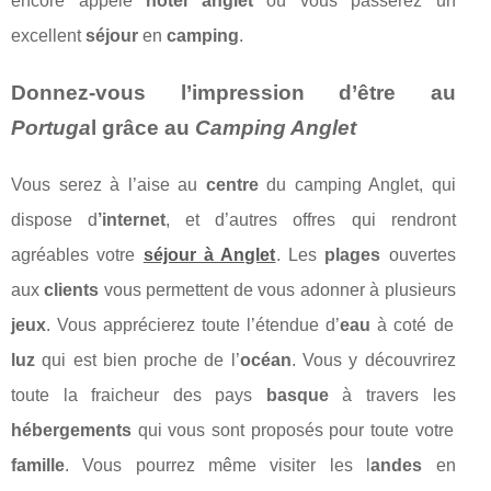
encore appelé
hotel anglet
où vous passerez un
excellent
séjour
en
camping
.
Donnez-vous l’impression d’être au
Portuga
l grâce au
Camping Anglet
Vous serez à l’aise au
centre
du camping Anglet, qui
dispose d
’internet
, et d’autres offres qui rendront
agréables votre
séjour à Anglet
. Les
plages
ouvertes
aux
clients
vous permettent de vous adonner à plusieurs
jeux
. Vous apprécierez toute l’étendue d’
eau
à coté de
luz
qui est bien proche de l’
océan
. Vous y découvrirez
toute la fraicheur des pays
basque
à travers les
hébergements
qui vous sont proposés pour toute votre
famille
. Vous pourrez même visiter les l
andes
en